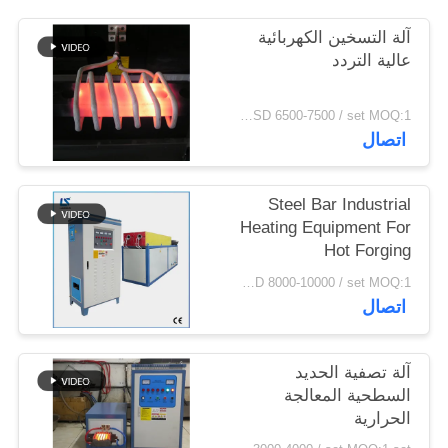
سياسة
آلة التسخين الكهربائية
الخصوصية
عالية التردد
USD 6500-7500 / set MOQ:1 مجموعة
اتصال
Steel Bar Industrial
Heating Equipment For
Hot Forging
USD 8000-10000 / set MOQ:1 مجموعة
اتصال
آلة تصفية الحديد
السطحية المعالجة
الحرارية