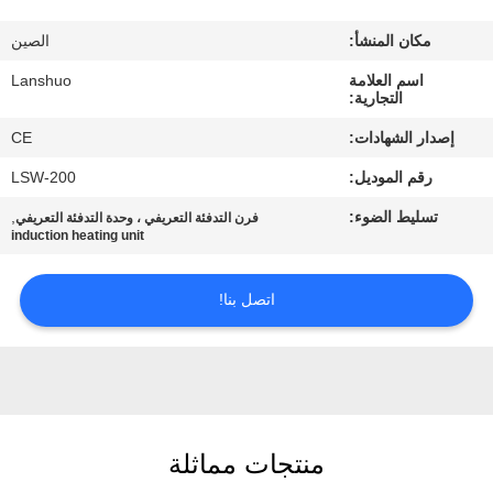
رقابة
مكان المنشأ:
الصين
جودة
اسم العلامة
Lanshuo
التجارية:
اتصل
إصدار الشهادات:
CE
بنا
رقم الموديل:
LSW-200
تسليط الضوء:
,
فرن التدفئة التعريفي ، وحدة التدفئة التعريفي
أخبار
induction heating unit
اطلب
اتصل بنا!
اقتباس
خريطة
الموقع
منتجات مماثلة