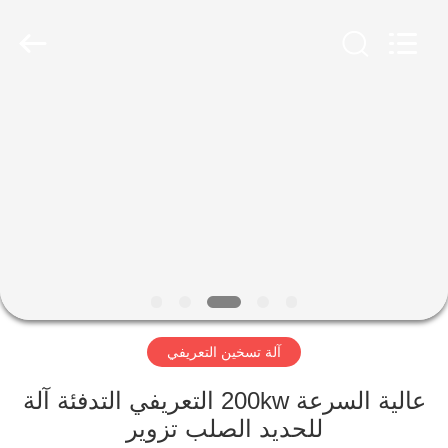
Zhengzhou
Lanshuo
Electronics
Co.,
Ltd.
All
Rights
Reserved.
بيت
منتجات
معلومات
عنا
جولة
آلة تسخين التعريفي
في
المعمل
عالية السرعة 200kw التعريفي التدفئة آلة
للحديد الصلب تزوير