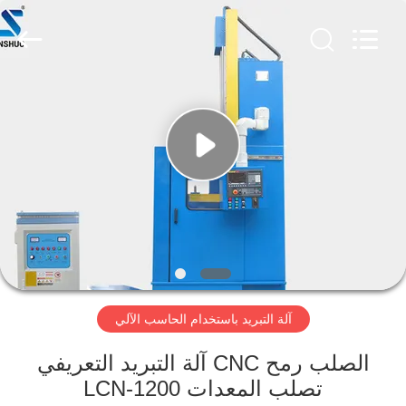
Zhengzhou
Lanshuo
Electronics
Co.,
Ltd.
All
Rights
Reserved.
بيت
منتجات
معلومات
عنا
جولة
آلة التبريد باستخدام الحاسب الآلي
في
المعمل
الصلب رمح CNC آلة التبريد التعريفي
تصلب المعدات LCN-1200