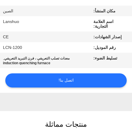
رقابة
مكان المنشأ:
الصين
جودة
اسم العلامة
Lanshuo
التجارية:
اتصل
إصدار الشهادات:
CE
بنا
رقم الموديل:
LCN-1200
تسليط الضوء:
,
معدات تصلب التعريفي ، فرن التبريد التعريفي
أخبار
induction quenching furnace
اطلب
اتصل بنا!
اقتباس
خريطة
الموقع
منتجات مماثلة