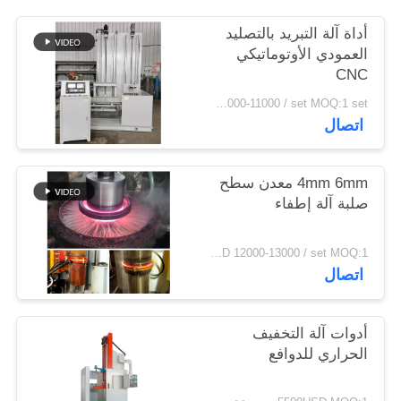
سياسة
أداة آلة التبريد بالتصليد
الخصوصية
العمودي الأوتوماتيكي
CNC
USD 10000-11000 / set MOQ:1 set
اتصال
4mm 6mm معدن سطح
صلبة آلة إطفاء
USD 12000-13000 / set MOQ:1 مجموعة
اتصال
أدوات آلة التخفيف
الحراري للدوافع