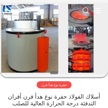
Zhengzhou
Lanshuo
Electronics
Co.,
Ltd.
All
Rights
Reserved.
بيت
منتجات
معلومات
عنا
جولة
حفرة نوع هدأ فرن
في
المعمل
أسلاك الفولاذ حفرة نوع هدأ فرن أفران
التدفئة درجة الحرارة العالية للصلب