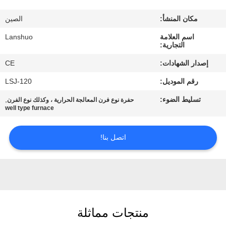
رقابة
مكان المنشأ:
الصين
جودة
اسم العلامة
Lanshuo
التجارية:
اتصل
إصدار الشهادات:
CE
بنا
رقم الموديل:
LSJ-120
تسليط الضوء:
,
حفرة نوع فرن المعالجة الحرارية ، وكذلك نوع الفرن
أخبار
well type furnace
اطلب
اتصل بنا!
اقتباس
خريطة
الموقع
منتجات مماثلة