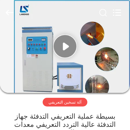
Zhengzhou
Lanshuo
Electronics
Co.,
Ltd.
All
Rights
Reserved.
بيت
منتجات
معلومات
عنا
جولة
آلة تسخين التعريفي
في
المعمل
بسيطة عملية التعريفي التدفئة جهاز
التدفئة عالية التردد التعريفي معدات