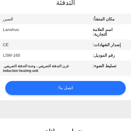
التدفئة
رقابة
جودة
مكان المنشأ:
الصين
اسم العلامة
Lanshuo
اتصل
التجارية:
بنا
إصدار الشهادات:
CE
رقم الموديل:
LSW-160
أخبار
تسليط الضوء:
,
فرن التدفئة التعريفي ، وحدة التدفئة التعريفي
induction heating unit
اطلب
اتصل بنا!
اقتباس
خريطة
الموقع