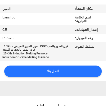
رقابة
مكان المنشأ:
الصين
جودة
اسم العلامة
Lanshuo
التجارية:
اتصل
إصدار الشهادات:
CE
بنا
رقم الموديل:
LSZ-70
تسليط الضوء:
فرن الصهر بالحث IGBT ، فرن الصهر التعريفي 15KHz ،
أخبار
فرن الصهر بالحث ذو البوتقة
,
,
15KHz Induction Melting Furnace
Induction Crucible Melting Furnace
اطلب
اتصل بنا!
اقتباس
خريطة
الموقع