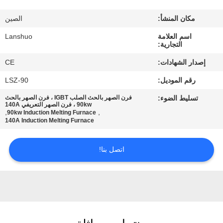
رقابة
مكان المنشأ:
الصين
جودة
اسم العلامة
Lanshuo
التجارية:
اتصل
إصدار الشهادات:
CE
بنا
رقم الموديل:
LSZ-90
تسليط الضوء:
فرن الصهر بالحث الصلب IGBT ، فرن الصهر بالحث
أخبار
90kw ، فرن الصهر التعريفي 140A
,
,
90kw Induction Melting Furnace
140A Induction Melting Furnace
اطلب
اتصل بنا!
اقتباس
خريطة
الموقع