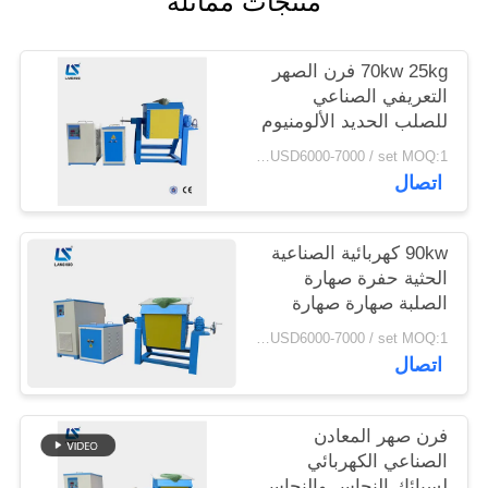
منتجات مماثلة
سياسة
الخصوصية
70kw 25kg فرن الصهر
التعريفي الصناعي
للصلب الحديد الألومنيوم
الخردة المعدنية
USD6000-7000 / set MOQ:1 مجموعة
اتصال
90kw كهربائية الصناعية
الحثية حفرة صهارة
الصلبة صهارة صهارة
الصهارة مع الصهاريج
USD6000-7000 / set MOQ:1 مجموعة
اتصال
فرن صهر المعادن
الصناعي الكهربائي
لسبائك النحاس والنحاس