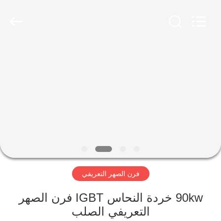
Zhengzhou
Lanshuo
Electronics
Co.,
Ltd.
All
Rights
Reserved.
بيت
منتجات
معلومات
عنا
جولة
فرن الصهر التعريفي
في
المعمل
90kw خردة النحاس IGBT فرن الصهر
التعريفي الصلب