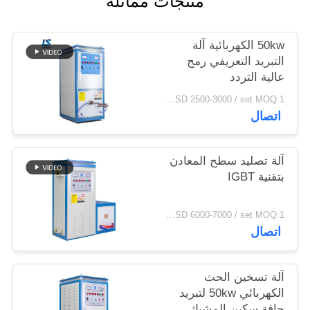
منتجات مماثلة
سياسة
الخصوصية
50kw الكهربائية آلة
التبريد التعريفي رمح
عالية التردد
USD 2500-3000 / set MOQ:1 مجموعة
اتصال
آلة تصليد سطح المعادن
بتقنية IGBT
USD 6000-7000 / set MOQ:1 مجموعة
اتصال
آلة تسخين الحث
الكهربائي 50kw لتبريد
حافة سكين المشبك