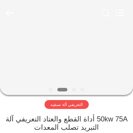
Zhengzhou
Lanshuo
Electronics
Co.,
Ltd.
All
Rights
Reserved.
بيت
منتجات
معلومات
عنا
جولة
التعريفي آلة تسقيه
في
المعمل
50kw 75A أداة القطع والعتاد التعريفي آلة
التبريد تصلب المعدات