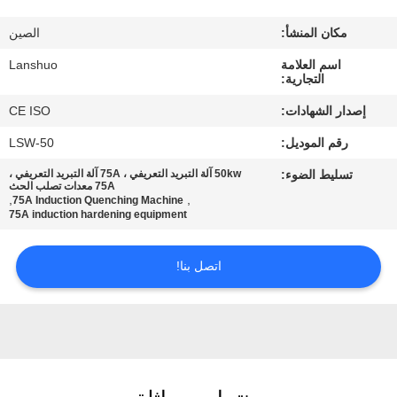
رقابة
مكان المنشأ:
الصين
جودة
اسم العلامة
Lanshuo
التجارية:
اتصل
إصدار الشهادات:
CE ISO
بنا
رقم الموديل:
LSW-50
تسليط الضوء:
50kw آلة التبريد التعريفي ، 75A آلة التبريد التعريفي ،
أخبار
75A معدات تصلب الحث
,
,
75A Induction Quenching Machine
75A induction hardening equipment
اطلب
اتصل بنا!
اقتباس
خريطة
الموقع