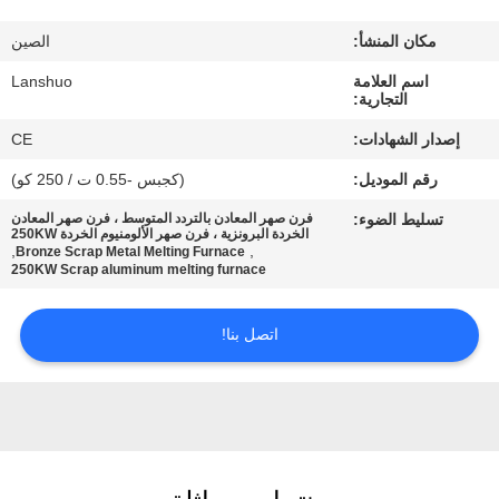
رقابة
مكان المنشأ:
الصين
جودة
اسم العلامة
Lanshuo
التجارية:
اتصل
إصدار الشهادات:
CE
بنا
رقم الموديل:
(كجبس -0.55 ت / 250 كو)
تسليط الضوء:
فرن صهر المعادن بالتردد المتوسط ​​، فرن صهر المعادن
أخبار
الخردة البرونزية ، فرن صهر الألومنيوم الخردة 250KW
,
,
Bronze Scrap Metal Melting Furnace
250KW Scrap aluminum melting furnace
اطلب
اتصل بنا!
اقتباس
خريطة
الموقع