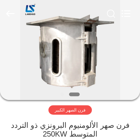
Zhengzhou
Lanshuo
Electronics
Co.,
Ltd.
All
Rights
Reserved.
بيت
منتجات
معلومات
عنا
جولة
فرن الصهر الكبير
في
المعمل
فرن صهر الألومنيوم البرونزي ذو التردد
المتوسط ​​250KW