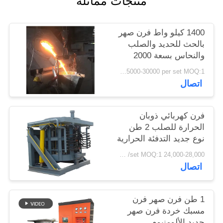
منتجات مماثلة
سياسة
الخصوصية
1400 كيلو واط فرن صهر
بالحث للحديد والصلب
والنحاس بسعة 2000
كجم
USD 25000-30000 per set MOQ:1 مجموعة
اتصال
فرن كهربائي ذوبان
الحرارة للصلب 2 طن
نوع جديد التدفئة الحرارية
للإنتاج الصناعي
24,000-28,000 usd /set MOQ:1 مجموعة
اتصال
1 طن فرن صهر فرن
مسبك خردة فرن صهر
حديد الألومنيوم