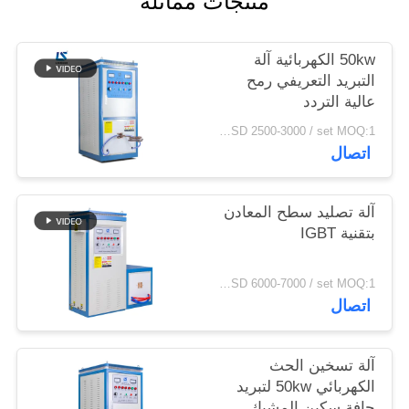
منتجات مماثلة
سياسة
الخصوصية
50kw الكهربائية آلة
التبريد التعريفي رمح
عالية التردد
USD 2500-3000 / set MOQ:1 مجموعة
اتصال
آلة تصليد سطح المعادن
بتقنية IGBT
USD 6000-7000 / set MOQ:1 مجموعة
اتصال
آلة تسخين الحث
الكهربائي 50kw لتبريد
حافة سكين المشبك