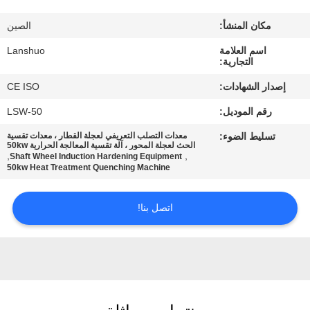
رقابة
مكان المنشأ:
الصين
جودة
اسم العلامة
Lanshuo
التجارية:
اتصل
إصدار الشهادات:
CE ISO
بنا
رقم الموديل:
LSW-50
تسليط الضوء:
معدات التصلب التعريفي لعجلة القطار ، معدات تقسية
أخبار
الحث لعجلة المحور ، آلة تقسية المعالجة الحرارية 50kw
,
,
Shaft Wheel Induction Hardening Equipment
50kw Heat Treatment Quenching Machine
اطلب
اتصل بنا!
اقتباس
خريطة
الموقع