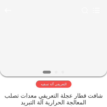
Zhengzhou
Lanshuo
Electronics
Co.,
Ltd.
All
Rights
Reserved.
بيت
منتجات
معلومات
عنا
جولة
التعريفي آلة تسقيه
في
المعمل
شافت قطار عجلة التعريفي معدات تصلب
المعالجة الحرارية آلة التبريد