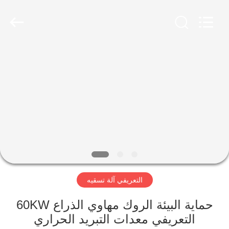
Zhengzhou
Lanshuo
Electronics
Co.,
Ltd.
All
Rights
Reserved.
بيت
منتجات
معلومات
عنا
جولة
التعريفي آلة تسقيه
في
المعمل
حماية البيئة الروك مهاوي الذراع 60KW
التعريفي معدات التبريد الحراري