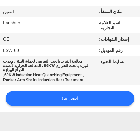
رقابة
مكان المنشأ:
الصين
جودة
اسم العلامة
Lanshuo
التجارية:
اتصل
إصدار الشهادات:
CE
بنا
رقم الموديل:
LSW-60
تسليط الضوء:
معالجة التبريد بالحث التعريفي لحماية البيئة ، معدات
أخبار
التبريد بالحث الحراري 60KW ، المعالجة الحرارية لأعمدة
الذراع الهزازة
,
,
60KW Induction Heat Quenching Equipment
Rocker Arm Shafts Induction Heat Treatment
اطلب
اقتباس
اتصل بنا!
خريطة
الموقع