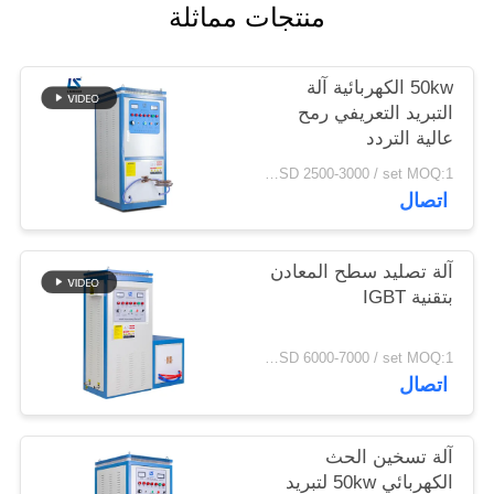
منتجات مماثلة
سياسة
الخصوصية
50kw الكهربائية آلة
التبريد التعريفي رمح
عالية التردد
USD 2500-3000 / set MOQ:1 مجموعة
اتصال
آلة تصليد سطح المعادن
بتقنية IGBT
USD 6000-7000 / set MOQ:1 مجموعة
اتصال
آلة تسخين الحث
الكهربائي 50kw لتبريد