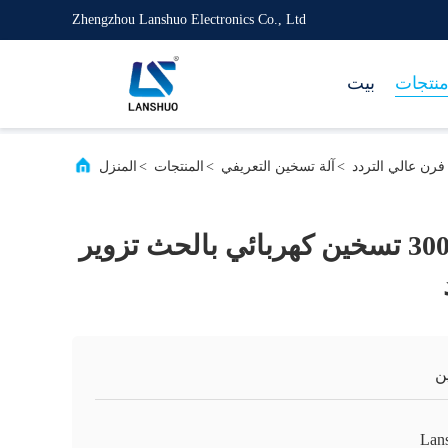
Zhengzhou Lanshuo Electronics Co., Ltd
نتجات
بيت
>
آلة تسخين التعريفي
>
المنتجات
>
المنزل
قضيب حديد 300kw تسخين كهربائي بالحث تزوير
ن
Lan