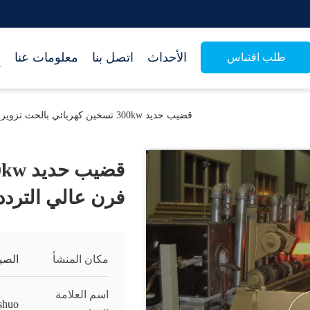
الأحداث
اتصل بنا
معلومات عنا
م
طلب اقتباس
قضيب حديد 300kw تسخين كهربائي بالحث تزوير فرن عالي التردد
فرن عالي التردد
مكان المنشأ
الصي
اسم العلامة
shuo