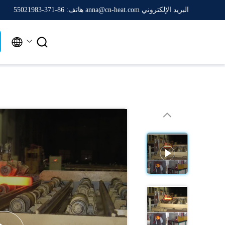
البريد الإلكتروني anna@cn-heat.com
هاتف: 86-371-55021983

