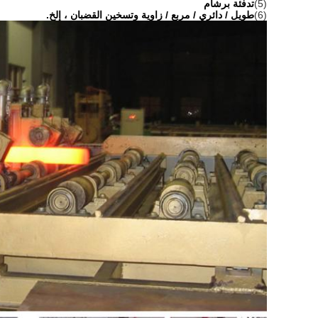
(5)
تدفئة برشام
(6)
طويل / دائري / مربع / زاوية وتسخين القضبان ، إلخ.