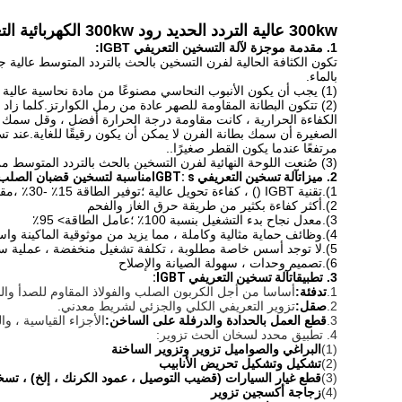
300kw عالية التردد الحديد رود 300kw الكهربائية التعريفي فرن تزوير التدفئة
1. مقدمة موجزة لآلة التسخين التعريفي IGBT:
تكون الكثافة الحالية لفرن التسخين بالحث بالتردد المتوسط ​​عالي
بالماء.
(1) يجب أن يكون الأنبوب النحاسي مصنوعًا من مادة نحاسية عالية الجودة مع توصيل كهربائي ممتاز.كلما كانت الشوائب أصغر ، كان ذلك أفضل ، وحالة التلدين عبر الإنترنت ناعمة وليس من السهل كسرها.
(2) تتكون البطانة المقاومة للصهر عادة من رمل الكوارتز.كلما زا
الكفاءة الحرارية ، كانت مقاومة درجة الحرارة أفضل ، وقل سمك الب
الصغيرة أن سمك بطانة الفرن لا يمكن أن يكون رقيقًا للغاية.عند ت
مرتفعًا عندما يكون القطر صغيرًا..
(3) صُنعت اللوحة النهائية لفرن التسخين بالحث بالتردد المتوسط ​​من النحاس ، وتتمثل الوظيفة الرئيسية في منع تشتت الكهرباء وتقليل فقد لوحة النهاية الفولاذية عند الفتح.
2. ميزات
آلة تسخين التعريفي IGBT: s
مناسبة لتسخين قضبان الصلب وال
1).تقنية IGBT () ، كفاءة تحويل عالية ؛توفير الطاقة 15٪ -30٪ ،
مقارن
2).أكثر كفاءة بكثير من طريقة حرق الغاز والفحم
3).معدل نجاح بدء التشغيل بنسبة 100٪ ؛عامل الطاقة> 95٪
4).وظائف حماية مثالية وكاملة ، مما يزيد من موثوقية الماكينة واستقرارها
5).لا توجد أسس خاصة مطلوبة ، تكلفة تشغيل منخفضة ، عملية سهلة
6).تصميم وحدات ، سهولة الصيانة والإصلاح
3. تطبيقات
آلة تسخين التعريفي IGBT:
1.
تدفئة:
أساسا من أجل الكربون الصلب والفولاذ المقاوم للصدأ والسب
2.
صقل:
تزوير التعريفي الكلي والجزئي لشريط معدني.
3.
قطع العمل بالحدادة والدرفلة على الساخن:
الأجزاء القياسية ، و
4. تطبيق محدد لسخان الحث تزوير:
(1)
البراغي والصواميل تزوير وتزوير الساخنة
(2)
تشكيل وتشكيل تحريض الأنابيب
(3)
قطع غيار السيارات (قضيب التوصيل ، عمود الكرنك ، إلخ) ، تسخ
(4)
زجاجة أكسجين تزوير