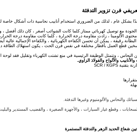
ة جدًا بشكل عام ، لذلك من الضروري استخدام أنابيب نحاسية ذات أشكال خاصة للف
د محتوى الألومينا ، زادت مقاومة درجة الحرارة ، كلما كانت مقاومة درجة الحرا
طانة.رقيقة ، يمكن أن تحسن الكفاءة الكهربائية ، والكفاءة الإجمالية عالية أي
سخين قطع العمل بأقطار مختلفة في نفس فرن الحث ، يكون استهلاك الطاقة دائمً
أنابيب والألواح والفولاذ الزاوي.
ة بتقنية SCR / KGPS
ائك والنحاس والألومنيوم وغيرها التدفئة.
السحابات ، وقطع غيار السيارات ، والأجهزة الصغيرة ، والقضيب المستدير والبليت 
ين شعاع الحديد الزهر والتدفئة المستمرة