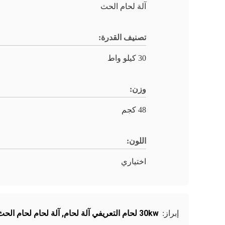
آلة لحام الحث
تصنيف القدرة:
30 كيلو واط
وزن:
48 كجم
اللون:
اختياري
30kw لحام التعريفي آلة لحام
,
آلة لحام لحام الحث
إبراز: