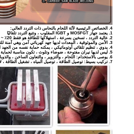
4. الخصائص الرئيسية لآلة اللحام بالنحاس ذات التردد العالي:
1. يعتمد جهاز MOSFGT و IGBT المقلوب ، وتتبع التردد تلقائيًا
2. عالية التردد ، تسخين بسرعة ، استهلاكها للطاقة هو فقط 20٪ ~ 30٪ من آلة التسخين التعريفي للأنبوب الإلكتروني وأنماط التسخين الأخرى.
3. الأمن والموثوقية ، المعدات لديها جهد كهربائي آمن وهي آمنة للتشغيل
4. يدوي ، تنظيم تلقائي أوتوماتيكي ، يمكنه حماية نفسه من الجهد الزائد ، التيار الزائد ، نقص الماء ، فشل المرحلة ، الحرارة الزائدة ، إلخ.
5. ليس لديها نيران مفتوحة ، ضوضاء وتلوث ، تكون مناسبة لحماية البيئة والحريق ، وتحسين صورة الشركة
6. يوصى بالاستخدام: اللحام ، والتزوير ، والتعاون الساخن ، والذوبان ، والتبريد ، وأنيات إلخ
7. تركيب بسيط: توصيل الطاقة ، توصيل المياه ، تشغيل الطاقة ، لا تحتاج إلى عمل احترافي للتثبيت.