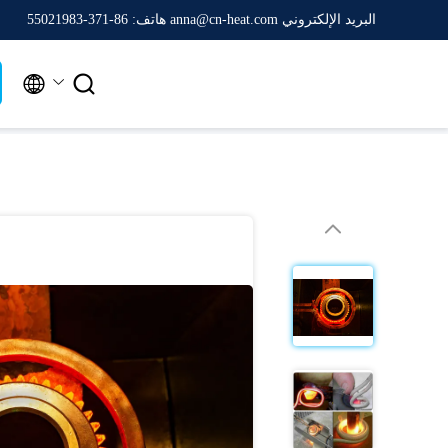
البريد الإلكتروني anna@cn-heat.com
هاتف: 86-371-55021983

