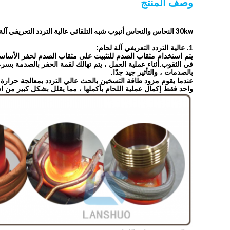
وصف المنتج
30kw النحاس والنحاس أنبوب شبه التلقائي عالية التردد التعريفي آلة لحام
1. عالية التردد التعريفي آلة لحام:
يتم استخدام مثقاب الصدم للتثبيت على مثقاب الصدم لحفر الأساسات 
في الثقوب.أثناء عملية العمل ، يتم تهالك لقمة الحفر بالصدمة بسرع
بالصدمات ، والتأثير جيد جدًا.
عندما يقوم مزود طاقة التسخين بالحث عالي التردد بمعالجة حرار
واحد فقط إكمال عملية اللحام بأكملها ، مما يقلل بشكل كبير من است