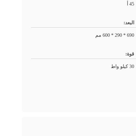
45 أ
البعد:
690 * 290 * 600 مم
قوة:
30 كيلو واط