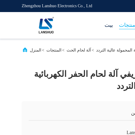
Zhengzhou Lanshuo Electronics Co., Ltd
نتجات
بيت
>
آلة لحام الحث
>
المنتجات
>
المنزل
تعريفي آلة لحام الحفر الكهربائية
لتردد
ن
Lan