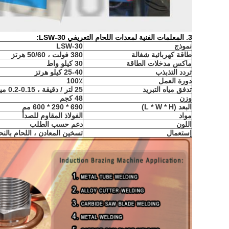
3. المعلمات الفنية لمعدات اللحام التعريفي LSW-30:
نموذج
LSW-30
طاقة كهربائية شغالة
380 فولت ، 50/60 هرتز
ماكس مدخلات الطاقة
30 كيلو واط
تردد التذبذب
25-40 كيلو هرتز
دورة العمل
100٪
تدفق مياه التبريد
25 لتر / دقيقة ، 0.15-0.2 ميجا باسكال
وزن
48 كجم
البعد (L * W * H)
690 * 290 * 600 مم
مواد
الفولاذ المقاوم للصدأ
اللون
دعم حسب الطلب
إستعمال
تسخين المعادن ، اللحام بالنح