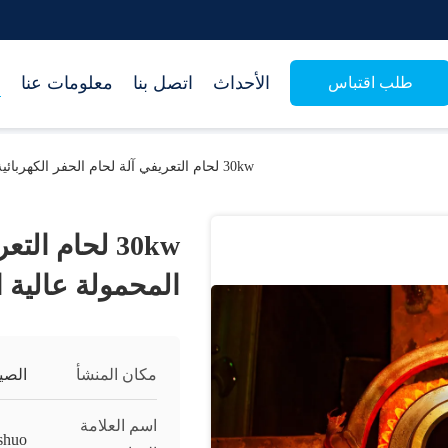
الأحداث
اتصل بنا
معلومات عنا
م
طلب اقتباس
30kw لحام التعريفي آلة لحام الحفر الكهربائية المحمولة عالية التردد
30kw لحام ال
المحمولة عالية ا
مكان المنشأ
الصي
اسم العلامة
shuo