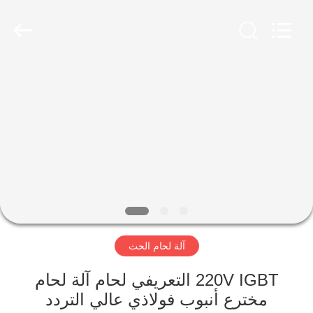
Zhengzhou
Lanshuo
Electronics
Co.,
Ltd.
All
Rights
Reserved.
بيت
منتجات
معلومات
عنا
جولة
آلة لحام الحث
في
المعمل
220V IGBT التعريفي لحام آلة لحام
مخترع أنبوب فولاذي عالي التردد