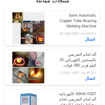
منتجات مماثلة
سياسة
الخصوصية
Semi Automatic
Copper Tube Brazing
Welding Machine
USD 1000-2000 / set MOQ:1 مجموعة
اتصال
آلة لحام التعريفي
بالتسخين الكهربائي 25
كيلو هرتز 380 فولت
USD 1000---2000 / set MOQ:1 مجموعة
اتصال
50KW IGBT الكهربائية
آلة لحام التعريفي لحام
مختلط / لحام / التدفئة