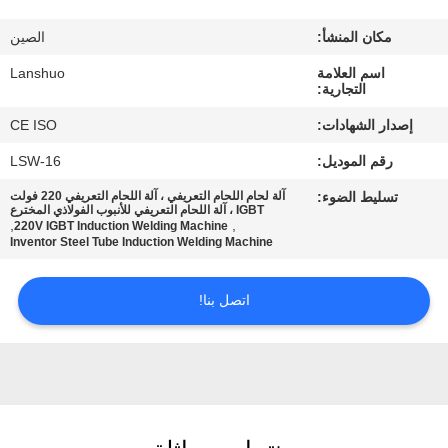
رقابة
مكان المنشأ:
الصين
جودة
اسم العلامة
Lanshuo
التجارية:
اتصل
إصدار الشهادات:
CE ISO
بنا
رقم الموديل:
LSW-16
تسليط الضوء:
آلة لحام اللحام التعريفي ، آلة اللحام التعريفي 220 فولت
أخبار
IGBT ، آلة اللحام التعريفي للأنبوب الفولاذي المخترع
,
,
220V IGBT Induction Welding Machine
Inventor Steel Tube Induction Welding Machine
اطلب
اتصل بنا!
اقتباس
خريطة
الموقع