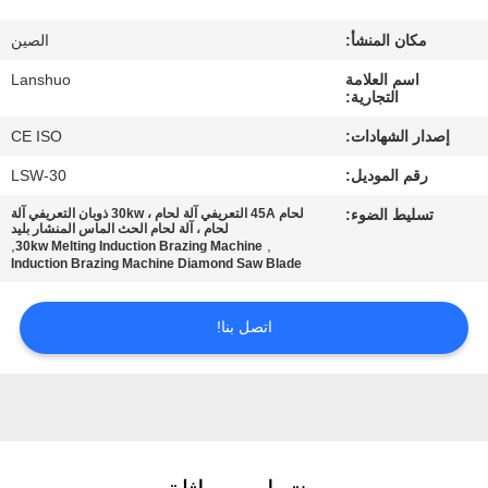
رقابة
مكان المنشأ:
الصين
جودة
اسم العلامة
Lanshuo
التجارية:
اتصل
إصدار الشهادات:
CE ISO
بنا
رقم الموديل:
LSW-30
تسليط الضوء:
لحام 45A التعريفي آلة لحام ، 30kw ذوبان التعريفي آلة
أخبار
لحام ، آلة لحام الحث الماس المنشار بليد
,
,
30kw Melting Induction Brazing Machine
Induction Brazing Machine Diamond Saw Blade
اطلب
اتصل بنا!
اقتباس
خريطة
الموقع