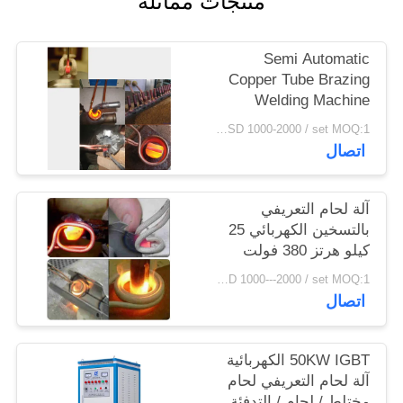
منتجات مماثلة
سياسة
الخصوصية
Semi Automatic
Copper Tube Brazing
Welding Machine
USD 1000-2000 / set MOQ:1 مجموعة
اتصال
آلة لحام التعريفي
بالتسخين الكهربائي 25
كيلو هرتز 380 فولت
USD 1000---2000 / set MOQ:1 مجموعة
اتصال
50KW IGBT الكهربائية
آلة لحام التعريفي لحام
مختلط / لحام / التدفئة