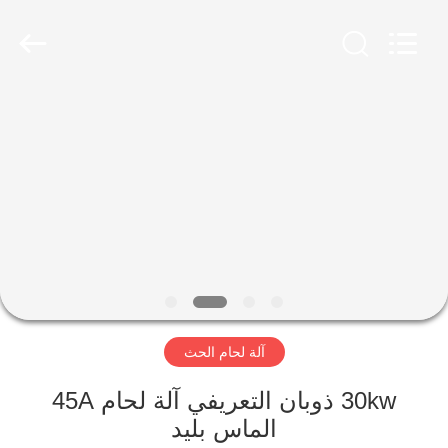
Zhengzhou
Lanshuo
Electronics
Co.,
Ltd.
All
Rights
Reserved.
بيت
منتجات
معلومات
عنا
جولة
آلة لحام الحث
في
المعمل
30kw ذوبان التعريفي آلة لحام 45A
الماس بليد