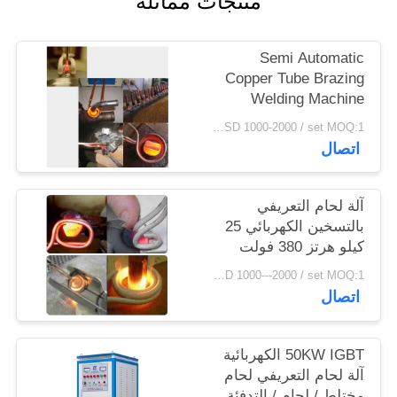
منتجات مماثلة
سياسة
الخصوصية
Semi Automatic
Copper Tube Brazing
Welding Machine
USD 1000-2000 / set MOQ:1 مجموعة
اتصال
آلة لحام التعريفي
بالتسخين الكهربائي 25
كيلو هرتز 380 فولت
USD 1000---2000 / set MOQ:1 مجموعة
اتصال
50KW IGBT الكهربائية
آلة لحام التعريفي لحام
مختلط / لحام / التدفئة