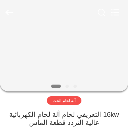
Zhengzhou
Lanshuo
Electronics
Co.,
Ltd.
All
Rights
Reserved.
بيت
منتجات
معلومات
عنا
جولة
آلة لحام الحث
في
المعمل
16kw التعريفي لحام آلة لحام الكهربائية
عالية التردد قطعة الماس