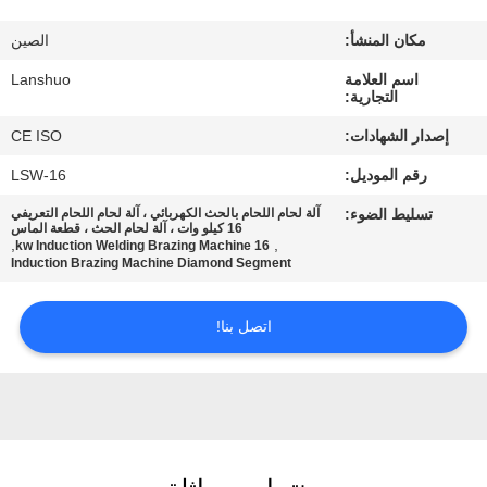
رقابة
مكان المنشأ:
الصين
جودة
اسم العلامة
Lanshuo
التجارية:
اتصل
إصدار الشهادات:
CE ISO
بنا
رقم الموديل:
LSW-16
تسليط الضوء:
آلة لحام اللحام بالحث الكهربائي ، آلة لحام اللحام التعريفي
أخبار
16 كيلو وات ، آلة لحام الحث ، قطعة الماس
,
,
16 kw Induction Welding Brazing Machine
Induction Brazing Machine Diamond Segment
اطلب
اتصل بنا!
اقتباس
خريطة
الموقع