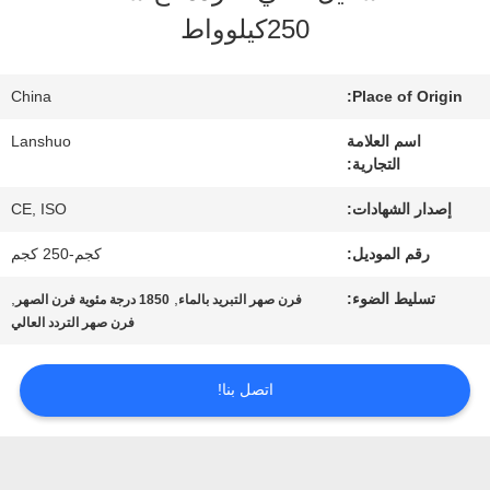
المعمل
250كيلوواط
رقابة
China
Place of Origin:
جودة
اسم العلامة
Lanshuo
التجارية:
اتصل
إصدار الشهادات:
CE, ISO
رقم الموديل:
كجم-250 كجم
بنا
تسليط الضوء:
,
,
فرن صهر التبريد بالماء
1850 درجة مئوية فرن الصهر
فرن صهر التردد العالي
أخبار
اتصل بنا!
اطلب
اقتباس