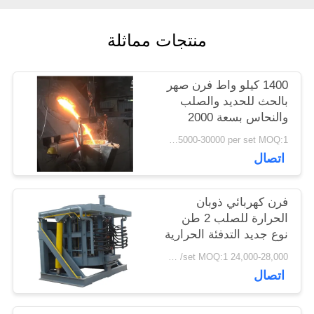
خريطة
منتجات مماثلة
الموقع
1400 كيلو واط فرن صهر
بالحث للحديد والصلب
سياسة
والنحاس بسعة 2000
كجم
USD 25000-30000 per set MOQ:1 مجموعة
الخصوصية
اتصال
فرن كهربائي ذوبان
الحرارة للصلب 2 طن
نوع جديد التدفئة الحرارية
للإنتاج الصناعي
24,000-28,000 usd /set MOQ:1 مجموعة
اتصال