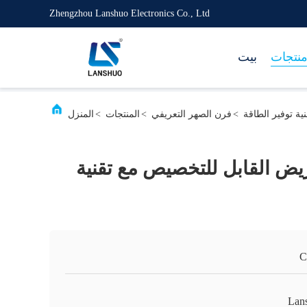
Zhengzhou Lanshuo Electronics Co., Ltd
نتجات
بيت
ة توفير الطاقة
>
فرن الصهر التعريفي
>
المنتجات
>
المنزل
يض القابل للتخصيص مع تقنية
C
Lan