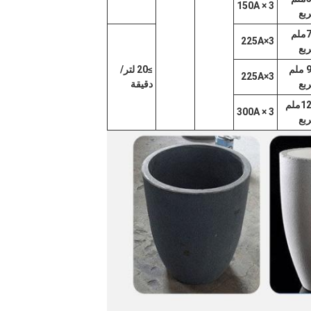
3 × 150A
بع
75ملم
3×225A
بع
90 ملم
≥20 لتر/
3×225A
بع
دقيقة
120ملم
3 × 300A
بع