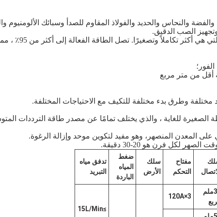
والفضة والنحاس والحديد والفولاذ المقاوم للصدأ وسبائك الألومنيوم وال
تجهيز الصب الدقيق.
ضغط
لك
مفتاح
سلك
تدفق مياه
المياه
اتصال
التحكم
الأرض
التبريد
الباردة
35ملم
3×120A
بع
≥15L/Min
50ملم