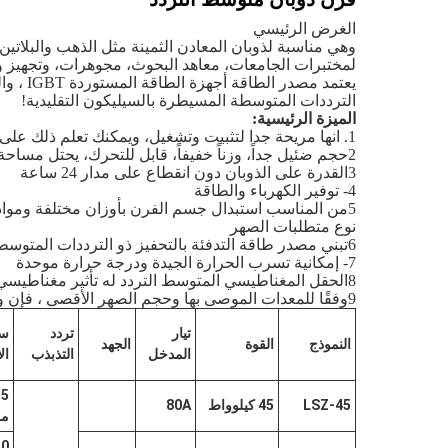
الغرض الرئيسي
وهي مناسبة لذوبان المعادن الثمينة مثل الذهب والبلاتين 
لمختبرات الجامعات، معاهد البحوث، مجوهرات، وتجهيز و
الترددات المتوسطة المسيطرة بالسيليكون التقليدية!
الميزة الرئيسية:
1. انها مريحة جدا لتثبيت وتشغيل، ويمكنك تعلم ذلك على الفور؛
2حجم ضئيل جداً، وزناً خفيفاً، قابل للتحرك، يحتل مساحة أقل من متر مربع
3القدرة على الذوبان دون انقطاع على مدار 24 ساعة
4- توفير الكهرباء والطاقة
5من المناسب استبدال جسم الفرن بأوزان مختلفة ومواد مختلفة وطرق بدء مختلفة للتكيف مع الاحتياجات المختلفة.
نوع متطلبات الصهر
6تبني مصدر طاقة التدفئة بالتحفيز ذو الترددات المتوسطة الصغيرة للغاية ، والذي يختلف تمامًا عن مصدر طاقة الترددات المتوسطة التقليدية.
7- إمكانية تسرب الحرارة الجيدة ودرجة حرارة موحدة
8الحقل المغناطيسي المتوسط التردد له تأثير مغناطيسي على المعدن المنصهر، وهو مفيد لتكوين موحد وإزالة الرغوة.
9وفقًا للمعدات الموصى بها وحجم الصهر الأقصى ، فإن وقت الصهر لكل فرن هو 20-30 دقيقة.
تيار
تردد
س
النموذج
القوة
الجهد
المدخل
التذبذب
ال
LSZ-45
45 كيلوواط
80A
مر