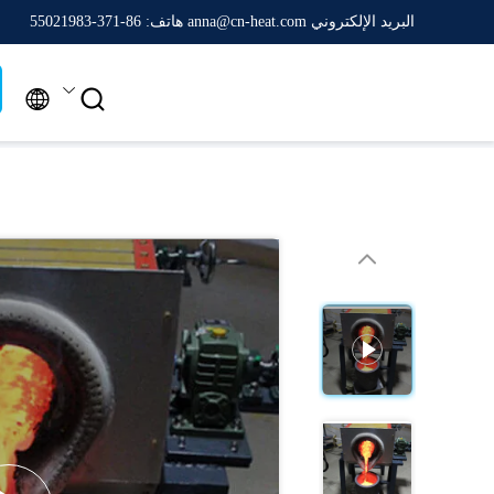
البريد الإلكتروني anna@cn-heat.com
هاتف: 86-371-55021983

