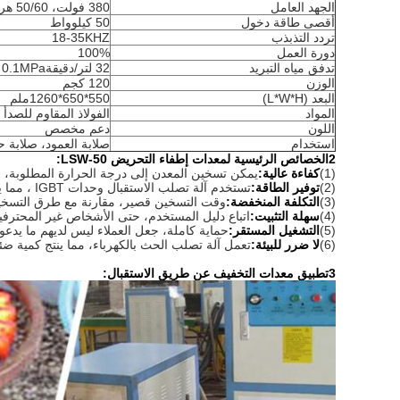
الجهد العامل
380 فولت، 50/60 هرتز
أقصى طاقة دخول
50 كيلوواط
تردد التذبذب
18-35KHZ
دورة العمل
100%
تدفق مياه التبريد
32 لتر/دقيقة0.1MPa
الوزن
120 كجم
البعد (L*W*H)
550*650*1260ملم
المواد
الفولاذ المقاوم للصدأ
اللون
دعم مخصص
استخدام
صلابة العمود، صلابة ح
2الخصائص الرئيسية لمعدات إطفاء التحريض LSW-50:
(1)
كفاءة عالية:
يمكن تسخين المعدن إلى درجة الحرارة المطلوبة، و
(2)
توفير الطاقة:
تستخدم آلة تصلب الاستقبال وحدات IGBT ، مما يوفر الطاقة بنسبة تصل إلى 15-30 ٪.
(3)
التكلفة المنخفضة:
وقت التسخين قصير، مقارنة مع طرق التسخين 
(4)
سهلة التثبيت:
اتباع دليل المستخدم، حتى الأشخاص غير المحترفي
(5)
التشغيل المستقر:
حماية كاملة، جعل العملاء ليس لديهم ما يدعو 
(6)
لا ضرر للبيئة:
تعمل آلة تصلب الحث بالكهرباء، مما ينتج كمية ضئي
3تطبيق معدات التخفيف عن طريق الاستقبال: