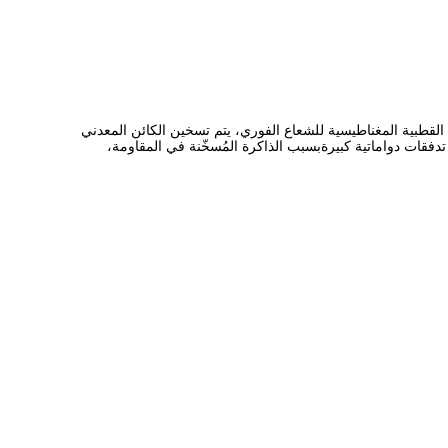
ي القطبية المغناطيسية للشعاع الفوري، يتم تسخين الكائن المعدني
قات دواماتية كبيرةبسبب الذاكرة المُسخّنة في المقاومة،