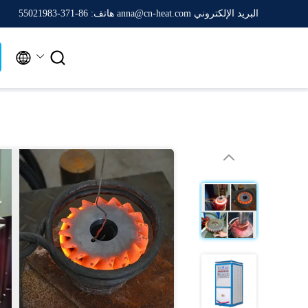
البريد الإلكتروني anna@cn-heat.com
هاتف: 86-371-55021983

