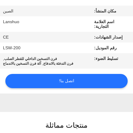
رقابة
مكان المنشأ:
الصين
جودة
اسم العلامة
Lanshuo
التجارية:
اتصل
إصدار الشهادات:
CE
بنا
رقم الموديل:
LSW-200
تسليط الضوء:
,
فرن التسخين الداخلي للقطر الصلب
أخبار
,
فرن التدفئة بالاندفاع
آلة فرن التسخين بالاندماج
اطلب
اتصل بنا!
اقتباس
خريطة
الموقع
منتجات مماثلة