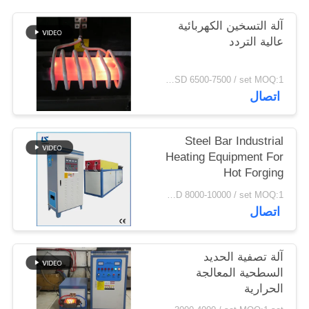
سياسة
آلة التسخين الكهربائية
الخصوصية
عالية التردد
USD 6500-7500 / set MOQ:1 مجموعة
اتصال
Steel Bar Industrial
Heating Equipment For
Hot Forging
USD 8000-10000 / set MOQ:1 مجموعة
اتصال
آلة تصفية الحديد
السطحية المعالجة
الحرارية