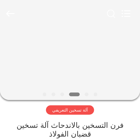
Zhengzhou
Lanshuo
Electronics
Co.,
Ltd.
All
Rights
Reserved.
بيت
منتجات
معلومات
عنا
جولة
آلة تسخين التعريفي
في
المعمل
فرن التسخين بالاندحاث آلة تسخين
قضبان الفولاذ