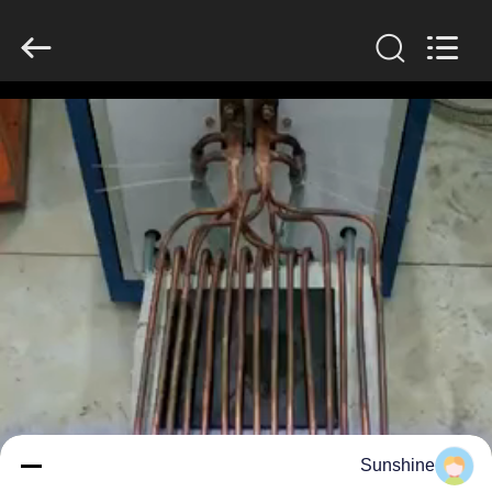
Zhengzhou
Lanshuo
Electronics
Co.,
Ltd.
All
Rights
Reserved.
بيت
منتجات
معلومات
عنا
جولة
في
المعمل
Sunshine