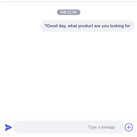
رقابة
11:50 AM
جودة
Good day, what product are you looking for?
اتصل
بنا
أخبار
اطلب
اقتباس
عالية التردد التعريفي التدفئة آلة 300KW IGBT التكنولوجيا عملية
خريطة
مستقرة
آلة تسخين التعريفي
2021-09-06
30 الرؤى
الموقع