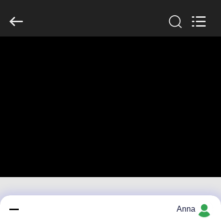
Zhengzhou
Lanshuo
Electronics
Co.,
Ltd.
All
Rights
Reserved.
بيت
منتجات
معلومات
عنا
جولة
في
المعمل
Anna