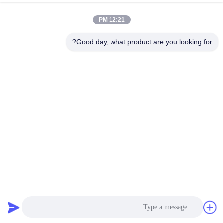
رقابة
12:21 PM
جودة
Good day, what product are you looking for?
اتصل
بنا
أخبار
اطلب
اقتباس
النحاس الخردة النحاس فرن الصهر التعريفي 0.35T واسعة النطاق
خريطة
التردد
فرن الصهر الكبير
2024-07-30
الموقع