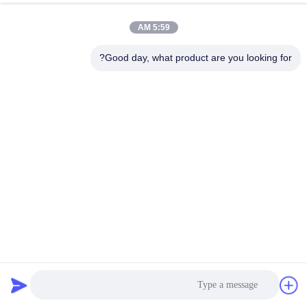
رقابة
5:59 AM
جودة
Good day, what product are you looking for?
اتصل
بنا
أخبار
اطلب
اقتباس
شريط الصلب التعريفي المستمر الصناعية معدات التدفئة عالية
خريطة
التردد
آلة تسخين التعريفي
2022-08-23
28 الرؤى
الموقع