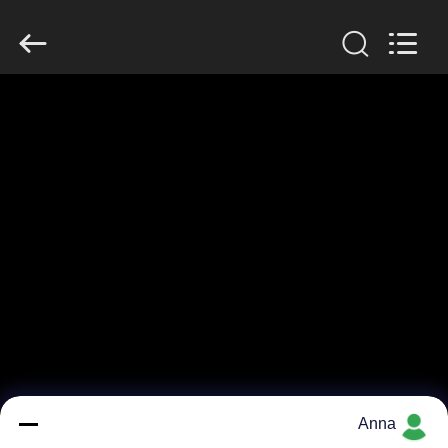
Zhengzhou
Lanshuo
Electronics
Co.,
Ltd.
All
Rights
Reserved.
بيت
منتجات
معلومات
عنا
جولة
في
المعمل
Anna