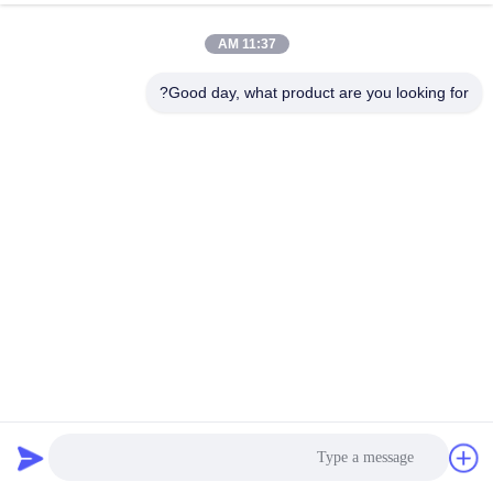
رقابة
11:37 AM
جودة
Good day, what product are you looking for?
اتصل
بنا
أخبار
اطلب
اقتباس
خريطة
35 كيلو هرتز 120kw آلة تصلب التعريفي التبريد
التعريفي آلة تسقيه
2021-09-06
34 الرؤى
الموقع