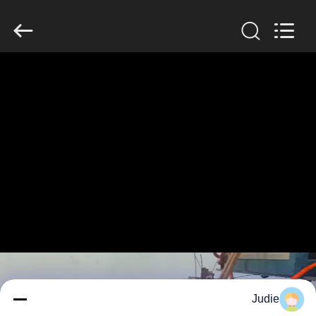
Zhengzhou
Lanshuo
Electronics
Co.,
Ltd.
All
Rights
Reserved.
بيت
منتجات
معلومات
عنا
جولة
في
المعمل
Judie