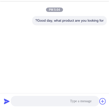
رقابة
5:04 PM
جودة
Good day, what product are you looking for?
اتصل
بنا
أخبار
اطلب
اقتباس
خريطة
50 لتر / دقيقة آلة تسخين بالحث الكهربائي Igbt
آلة تسخين التعريفي
2022-08-23
28 الرؤى
الموقع