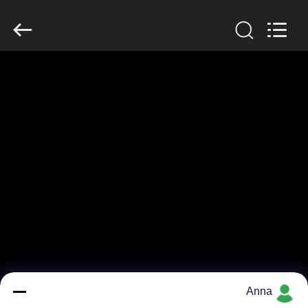
Zhengzhou
Lanshuo
Electronics
Co.,
Ltd.
All
Rights
Reserved.
بيت
منتجات
معلومات
عنا
جولة
في
المعمل
Anna