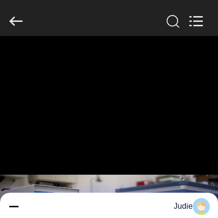
Zhengzhou
Lanshuo
Electronics
Co.,
Ltd.
All
Rights
Reserved.
بيت
منتجات
معلومات
عنا
جولة
في
المعمل
Judie