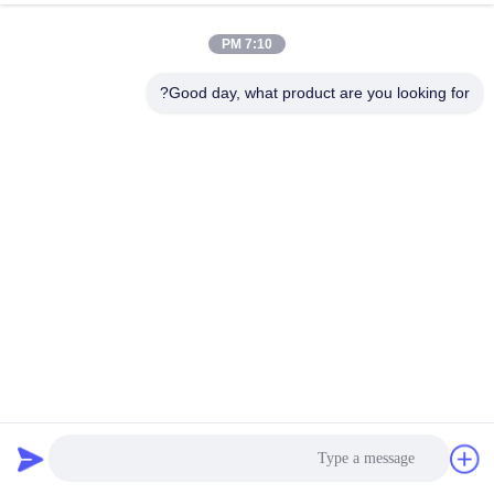
رقابة
7:10 PM
جودة
Good day, what product are you looking for?
اتصل
بنا
أخبار
اطلب
اقتباس
جهاز IGBT العاكس لا آلة تسخين الحث الحراري المفتوحة
خريطة
للتسخين بسرعة
آلة تسخين التعريفي
2022-08-23
1168 الرؤى
الموقع