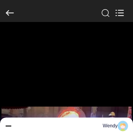
Zhengzhou
Lanshuo
Electronics
Co.,
Ltd.
All
Rights
Reserved.
بيت
منتجات
معلومات
عنا
جولة
في
المعمل
Wendy