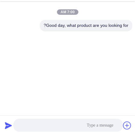
رقابة
7:00 AM
جودة
Good day, what product are you looking for?
اتصل
بنا
أخبار
اطلب
اقتباس
100 كجم 150 كجم 200 كجم 250 كجم 300 كجم 350 كجم حديد
خريطة
ذوبان الفرن الكهربائي
فرن الصهر الكبير
2025-05-15
460 الرؤى
الموقع