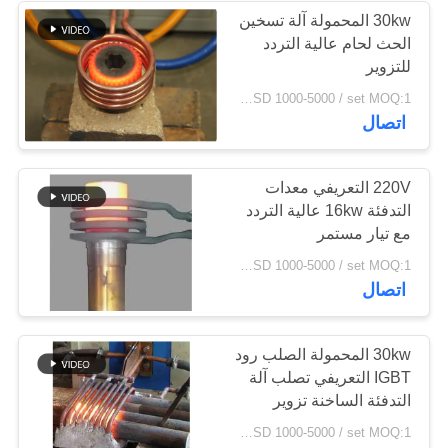
30kw المحمولة آلة تسخين
الحث لحام عالية التردد
19
للتزوير
آلة التبريد باستخدام
USD 1000-5000 / set MOQ:1 مجموعة
اتصال
الحاسب الآلي
220V التعريفي معدات
التدفئة 16kw عالية التردد
مع تيار مستمر
21
USD 1000-5000 / set MOQ:1 مجموعة
اتصال
مغلق حلقة تبريد برج
30kw المحمولة الصلب رود
IGBT التعريفي تصلب آلة
التدفئة الساخنة تزوير
USD 1000-5000 / set MOQ:1 مجموعة