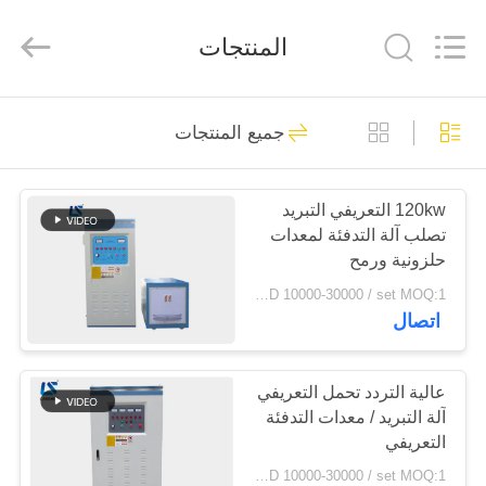
Zhengzhou
Lanshuo
Electronics
المنتجات
Co.,
Ltd.
All
Rights
Reserved.
بيت
131
جميع المنتجات
فرن الصهر التعريفي
منتجات
120kw التعريفي التبريد
تصلب آلة التدفئة لمعدات
معلومات
حلزونية ورمح
عنا
USD 10000-30000 / set MOQ:1 مجموعة
اتصال
96
جولة
في
عالية التردد تحمل التعريفي
فرن الصهر الكبير
آلة التبريد / معدات التدفئة
المعمل
التعريفي
USD 10000-30000 / set MOQ:1 مجموعة