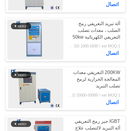
رقابة
اتصال
جودة
آلة تبريد التعريفي رمح
30
الصلب ، معدات تصلب
اتصل
فرن صهر التعريفي
التعريفي الكهربائية 50kw
بنا
USD 1000-1600 / set MOQ:1 مجموعة
الصغيرة
اتصال
أخبار
200KW التعريفي معدات
اطلب
المعالجة الحرارية لرمح
تصلب التبريد
205
اقتباس
USD 10000-30000 / set MOQ:1 مجموعة
اتصال
آلة تسخين التعريفي
خريطة
الموقع
IGBT جير رمح التعريفي
آلة التبريد لالتصلب علاج