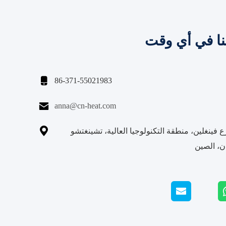
نا في أي وقت

86-371-55021983

anna@cn-heat.com

2 شارع فينغلين، منطقة التكنولوجيا العالية، تشينغتشو