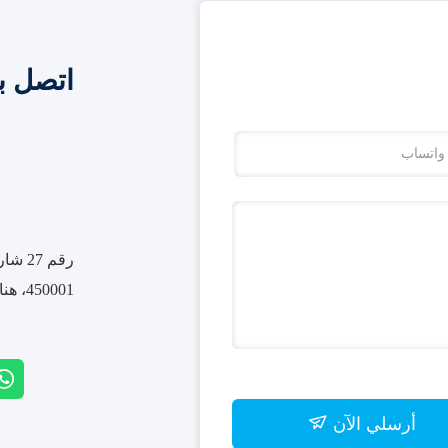
اتصل ب
رقم 7
450001، هنان، الصين
أرسلي الآن