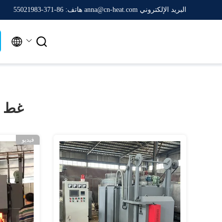
البريد الإلكتروني anna@cn-heat.com
هاتف: 86-371-55021983


غط ف
فيديو