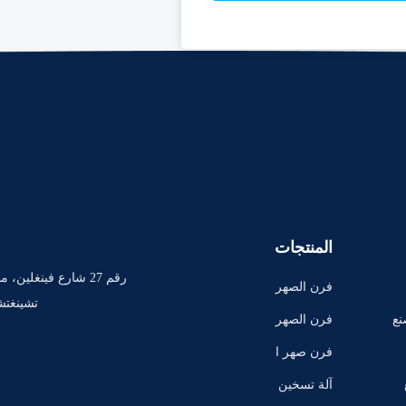
المنتجات
رقم 27 شارع فينغلين،
فرن الصهر
تشينغتشو 450001، هنان
التعريفي
نع
فرن الصهر
الكبير
فرن صهر ا
لتعريفي ال
آلة تسخين
صغيرة