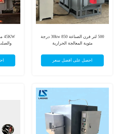
500 لتر فرن الصناعة 30kw 850 درجة
5KW
مئوية المعالجة الحرارية
والصلب 
احصل على أفضل سعر
اح