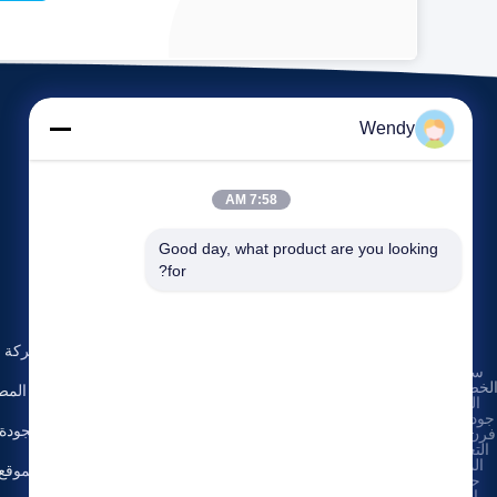
Wendy
7:58 AM
Good day, what product are you looking 
for?
الأحداث
حولنا
طلب
القضايا
ملف الشركة
سياسة
اقتباس
هاتف: 86-371-
لخصوصية
|
أخبار
جولة في المص
55021983
الصين
جودة جيدة
مراقبة الجودة
فرن الصهر


التعريفي
المورد.
خريطة الموقع
حقوق
الطبع