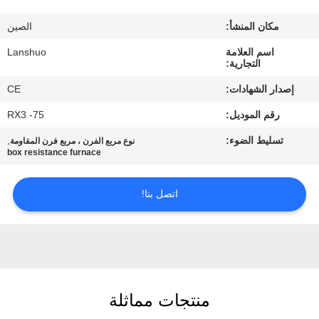
رقابة
مكان المنشأ:
الصين
جودة
اسم العلامة
Lanshuo
التجارية:
اتصل
إصدار الشهادات:
CE
بنا
رقم الموديل:
RX3 -75
تسليط الضوء:
,
نوع مربع الفرن ، مربع فرن المقاومة
أخبار
box resistance furnace
اطلب
اتصل بنا!
اقتباس
خريطة
الموقع
منتجات مماثلة