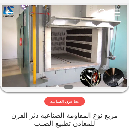
Zhengzhou
Lanshuo
Electronics
Co.,
Ltd.
All
Rights
Reserved.
بيت
منتجات
معلومات
عنا
جولة
غط فرن الصناعية
في
المعمل
مربع نوع المقاومة الصناعية دثر الفرن
للمعادن تطبيع الصلب